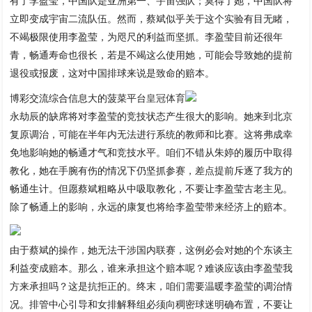
有了李盈莹，中国队是亚洲第一、宇宙强队；莫得了她，中国队将
立即变成宇宙二流队伍。然而，蔡斌似乎关于这个实验有目无睹，
不竭极限使用李盈莹，为咫尺的利益而坚抓。李盈莹目前还很年
青，畅通寿命也很长，若是不竭这么使用她，可能会导致她的提前
退役或报废，这对中国排球来说是致命的赔本。
博彩交流综合信息大的菠菜平台
皇冠体育
永劫辰的缺席将对李盈莹的竞技状态产生很大的影响。她来到北京
复原调治，可能在半年内无法进行系统的教师和比赛。这将弗成幸
免地影响她的畅通才气和竞技水平。咱们不错从朱婷的履历中取得
教化，她在手腕有伤的情况下仍坚抓参赛，差点提前斥逐了我方的
畅通生计。但愿蔡斌粗略从中吸取教化，不要让李盈莹古老主见。
除了畅通上的影响，永远的康复也将给李盈莹带来经济上的赔本。
由于蔡斌的操作，她无法干涉国内联赛，这例必会对她的个东谈主
利益变成赔本。那么，谁来承担这个赔本呢？难谈应该由李盈莹我
方来承担吗？这是抗拒正的。终末，咱们需要温暖李盈莹的调治情
况。排管中心引导和女排解释组必须向稠密球迷明确布置，不要让