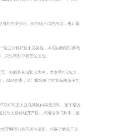
即便身处在安全区，但六轮不堪的战绩，也让俱
一轮主讲解郑智未必染红，本轮由助理讲解黄
席，宋浩宇则停赛无法出战。
位置。外助基莱斯状况火热，本赛季打进6球，
，2024赛季，津门虎竣事了对青岛西海岸的
；卢斯和阿王人兹在禁区内再造挟制，董宇禁区
接着彭欣力横传绕开严防，卢斯推佛门到手，扳
球体育明星们共同关注话题。想要了解关于这