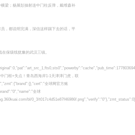
中横梁；杨展彭抽射连中门柱反弹，戴维森补
球员，都说明完满，深信这样踢下去的话，平
迎战在保级线犹豫的武汉三镇。
],"original":0,"pat":"art_src_1,fts0,sts0","powerby":"cache","pub_time":17780
:""}],"title":"四中门框+失点！青岛西海岸1-1天津津门虎，联
","zmt":{"brand":{},"cert":"全球网官方账
d":"0","name":"全球
g.360kuai.com/bl/0_3/t017c4d51e87f46986f.png","verify":"0"},"zmt_status":0}"