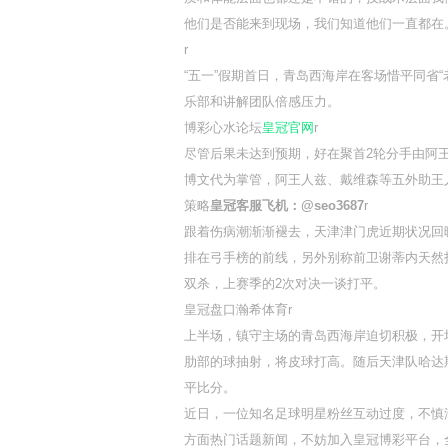
他们是否能来到现场，我们知道他们一直都在
r
“五一”假期首日，青岛西海岸在客场惜平同省
乐部和讲解团队倍感压力。
博彩心水论坛
皇冠官网
r
尽管后果未达到预期，好在聚首2轮分手由阿
博文代为掌管，阿王人兹、戴维森等五外助王
策略
皇冠客服飞机：@seo3687
r
跟着伤病潮渐渐褪去，天津津门虎近期状况回暖
排在弓手榜的前线，另外别称前卫谢蒂内天然打
双杀，上赛季的2次对决一谈打平。
皇冠盘口瀚希体育r
上半场，镇守主场的青岛西海岸迫切积极，开
肋部的球抽射，将皮球打高。随后天津队哈达
平比分。
近日，一位知名足球明星粉丝互动过度，不慎
方面热门话题新闻，不妨加入皇冠博彩平台，