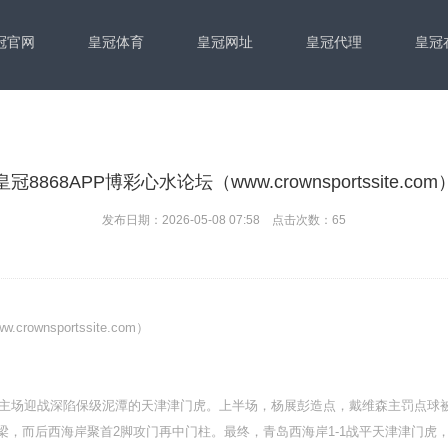
冠官网
皇冠体育
皇冠网址
皇冠代理
皇冠
皇冠8868APP博彩心水论坛（www.crownsportssite.com
发布日期：2026-05-08 07:58 点击次数：65
ownsportssite.com）
镇守主场迎战深陷保级泥潭的天津津门虎。上半场，杨展彭造点，戴维森主罚点球
，而后西海岸聚首2脚攻门再中门柱。最终，青岛西海岸1-1战平天津津门虎