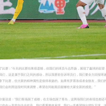
了比赛：“今天的比赛结果很遗憾，但我们的球员斗志昂扬，展现了赢球的欲望
我们，这是属于我们之间的感动，所以我赛前告诉球员们，我们要全力回报球
拿下比赛，但大家的精神属性是值得表扬的。如果有罗慕洛或者金敃友，我们
我们会利用这段时间来调整，希望在间歇期后能够给大家全新的感觉。”
尔曼说道：“我们客场踢了成都，在主场也踢了青岛，这两场我们的表现也都还
们也在一直想办法去提高，我们看重整体表现，我们一直希望踢出团队足球。