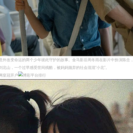
意外改变命运的两个少年彼此守护的故事。金马影后周冬雨在影片中扮演陈念
刘北山，一个过早感受世间残酷，被妈妈抛弃的社会混混“小北”。
赌城官网皇冠开户