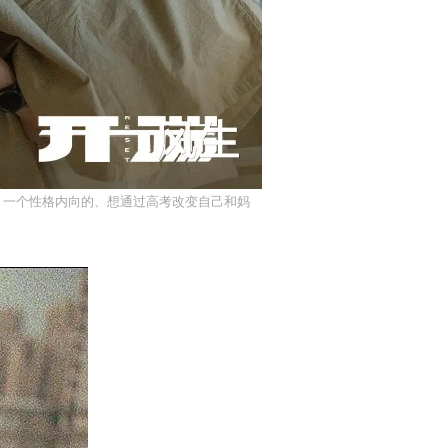
，一个性格内向的、想通过高考改变自己和妈