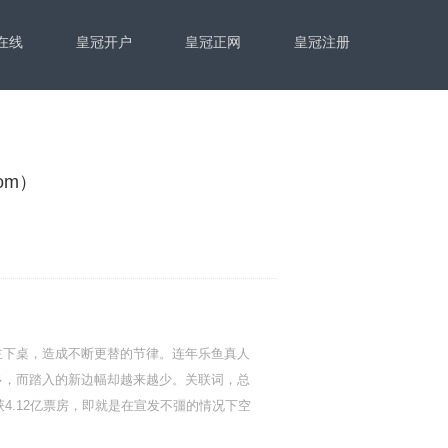
在线
皇冠开户
皇冠正网
皇冠注册
om）
主下桌，造成不断更替的节律。连年乐鱼真人
多，而踏入的新边幅却越来越少。关联词，总
4.12亿票房，即就是在宣发不彊的情况下空