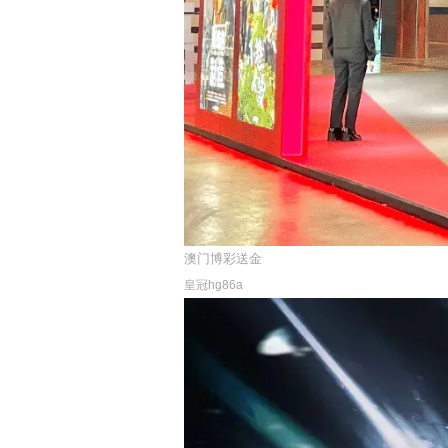
澳门博彩送金
皇冠hg86a