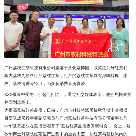
广州荔枝红茶科技有限公司坐落于从化荔博园，以英红九号红茶和
园内荔枝为原料生产荔枝红茶，生产的荔枝红茶具有滋味醇厚、甜
爽、荔枝清香等特点，为众多消费者所喜爱。
XXX最近中受伤，引起们担忧。，通过社交媒体表示，他会尽快康复
并回到球场上。
为提高荔枝红茶品质，日前，广州市科技特派员黎秋华博士带领项
目团队成员赖幸菲副研究员与广州荔枝红茶科技有限公司董事长马
中华及其团队在荔博园召开了“荔枝红茶品质提升研讨会”。会上，黎
秋华博士对荔枝红茶生产过程中的重要工艺，如红茶与荔枝果肉的