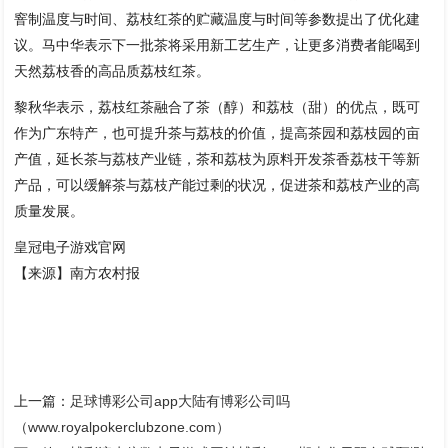
窨制温度与时间、荔枝红茶的贮藏温度与时间等参数提出了优化建
议。马中华表示下一批茶将采用新工艺生产，让更多消费者能喝到
天然荔枝香的高品质荔枝红茶。
黎秋华表示，荔枝红茶融合了茶（醇）和荔枝（甜）的优点，既可
作为广东特产，也可提升茶与荔枝的价值，提高茶园和荔枝园的亩
产值，延长茶与荔枝产业链，茶和荔枝为原料开发茶香荔枝干等新
产品，可以缓解茶与荔枝产能过剩的状况，促进茶和荔枝产业的高
质量发展。
皇冠电子游戏官网
【来源】南方农村报
上一篇：
足球博彩公司app大陆有博彩公司吗
（www.royalpokerclubzone.com）