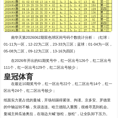
南华天第2026062期双色球区间号码个数统计分析：（红球：
01-11为一区，12-22为二区，23-33为三区；蓝球：01-04为一区，
05-08为二区，09-12为三区，13-16为四区）
在2026年开出的61期奖号中，红一区出号126个，红二区出号
111个，红一区出号129个，红二区出号较少；
皇冠体育
在最近10期奖号中，红一区出号22个，红二区出号14个，红一
区出号24个，红二区出号较少；
纸面实力更占优的曼城，开场却踢得紧张、拘谨。京多安、罗德里
的中轴运转不畅，失误连连。哈兰德陷入重围，很难寻觅到机会。
曼城主帅瓜迪奥拉，在场边大喊“放松，放松”，让全队卸下压力。