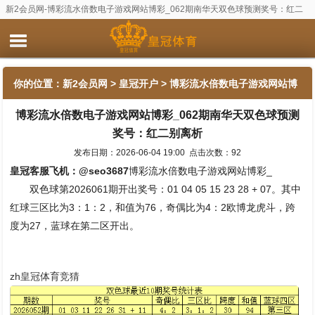
新2会员网-博彩流水倍数电子游戏网站博彩_062期南华天双色球预测奖号：红二
别离析
你的位置：
新2会员网
>
皇冠开户
> 博彩流水倍数电子游戏网站博
博彩流水倍数电子游戏网站博彩_062期南华天双色球预测
彩_062期南华天双色球预测奖号：红二别离析
奖号：红二别离析
发布日期：2026-06-04 19:00 点击次数：92
皇冠客服飞机：@seo3687
博彩流水倍数电子游戏网站博彩_
双色球第2026061期开出奖号：01 04 05 15 23 28 + 07。其中
红球三区比为3：1：2，和值为76，奇偶比为4：2欧博龙虎斗，跨
度为27，蓝球在第二区开出。
zh皇冠体育竞猜