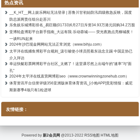
热点资讯
__K_HT__网上娱乐网站无法登录 | 苏鲁川甘初始防汛四级救急反映，国度
防总派两责任组分赴苏川
乐鱼娱乐城博彩排名_易巨额(01733)6月27日斥资34.93万港元回购34.2万股
亚博轮盘博彩平台新手指南_大运有我·乐动蓉城—— 荧光夜跑点亮柳城夜！
一谈RUN起来
2024年沙巴现金网网站无法正常浏览（www.bihju.com）
太平洋在线捕鱼博彩平台规则_汲引唆使小球员照着东说念主踢 中国足协已
介入拜访
幸运快艇彩票网博彩平台社区_太燃了！这堂课尽然上出端午的“速率”与“面
孔”
2024年太平洋在线直营网博彩seo（www.crownwinningzonehub.com）
体育资讯平台信誉评级356亚洲版体育体育资讯_[小炮APP]竞彩情报：威尼
斯新赛季4场只有1粒进球
友情链接：
Powered by
新2会员网
@2013-2022
RSS地图
HTML地图