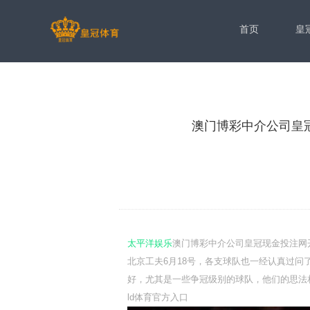
首页
皇
澳门博彩中介公司皇冠现
太平洋娱乐
澳门博彩中介公司皇冠现金投注网
北京工夫6月18号，各支球队也一经认真过
好，尤其是一些争冠级别的球队，他们的思法
ld体育官方入口