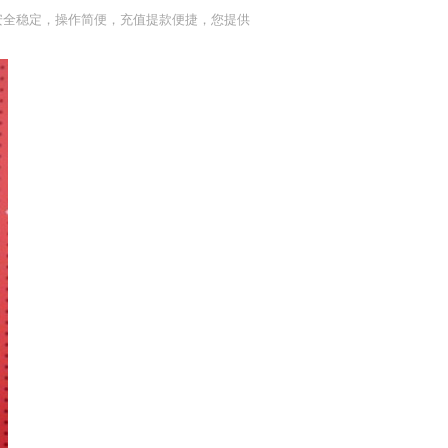
安全稳定，操作简便，充值提款便捷，您提供