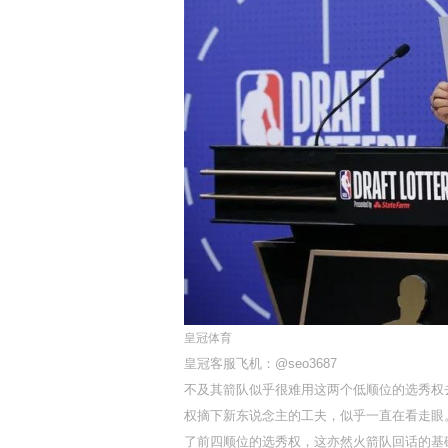
皇冠体育
皇冠客服飞机：@seo3687
不及其箭队似乎很难用这两个低顺位的选秀权
权摘下新东说念主的工夫，似乎一直在看走眼
了前四顺位的选秀权，这亦然火箭队回话的基