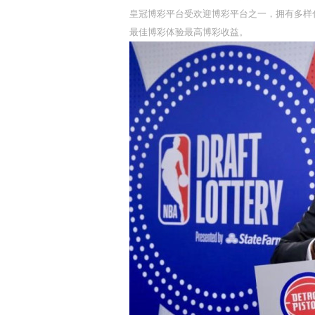
皇冠博彩平台受欢迎博彩平台之一，拥有多样
最佳博彩体验最高博彩收益。