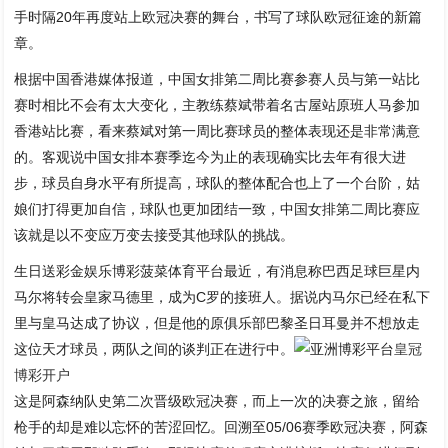
手时隔20年再度站上欧冠决赛的舞台，书写了球队欧冠征途的新篇
章。
根据中国香港媒体报道，中国女排第二周比赛参赛人员与第一站比
赛时相比不会有太大变化，主教练蔡斌带着名古屋站原班人马参加
香港站比赛，看来蔡斌对第一周比赛球员的整体表现还是非常满意
的。客观说中国女排本赛季迄今为止的表现确实比去年有很大进
步，球员自身水平有所提高，球队的整体配合也上了一个台阶，姑
娘们打得更加自信，球队也更加团结一致，中国女排第二周比赛应
该就是以不变应万变去接受其他球队的挑战。
生日送彩金娱乐博彩菠菜体育平台最近，有消息称巴西足球巨星内
马尔将转会皇家马德里，成为C罗的接班人。据说内马尔已经在私下
里与皇马达成了协议，但是他的原俱乐部巴黎圣日耳曼并不想放走
这位天才球员，两队之间的谈判正在进行中。
皇冠
博彩开户
这是阿森纳队史第二次晋级欧冠决赛，而上一次的决赛之旅，留给
枪手的却是难以忘怀的苦涩回忆。回溯至05/06赛季欧冠决赛，阿森