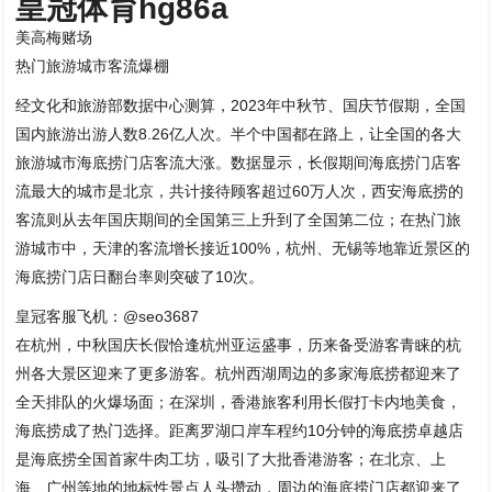
皇冠体育hg86a
美高梅赌场
热门旅游城市客流爆棚
经文化和旅游部数据中心测算，2023年中秋节、国庆节假期，全国
国内旅游出游人数8.26亿人次。半个中国都在路上，让全国的各大
旅游城市海底捞门店客流大涨。数据显示，长假期间海底捞门店客
流最大的城市是北京，共计接待顾客超过60万人次，西安海底捞的
客流则从去年国庆期间的全国第三上升到了全国第二位；在热门旅
游城市中，天津的客流增长接近100%，杭州、无锡等地靠近景区的
海底捞门店日翻台率则突破了10次。
皇冠客服飞机：@seo3687
在杭州，中秋国庆长假恰逢杭州亚运盛事，历来备受游客青睐的杭
州各大景区迎来了更多游客。杭州西湖周边的多家海底捞都迎来了
全天排队的火爆场面；在深圳，香港旅客利用长假打卡内地美食，
海底捞成了热门选择。距离罗湖口岸车程约10分钟的海底捞卓越店
是海底捞全国首家牛肉工坊，吸引了大批香港游客；在北京、上
海、广州等地的地标性景点人头攒动，周边的海底捞门店都迎来了