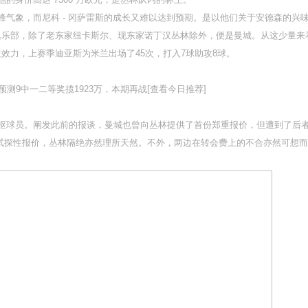
峰气象，而尼科 - 冈萨雷斯的成长又难以达到预期。是以他们关于安德森的兴
家俱乐部，除了老东家纽卡斯尔、现东家诺丁汉丛林除外，便是曼城。从这少量
兰效力，上赛季迪亚斯为米兰出场了45次，打入7球助攻8球。
测9中一二等奖揽1923万，本期再战[查看今日推荐]
枢球员。阐发此前的报谈，曼城也曾向丛林提供了首份郑重报价，但遭到了后
仅个试探性报价，丛林隔绝亦然理所天然。不外，两边在转会费上的不合亦然可想