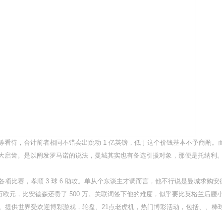
等看待，合计前者相同不错卖出跳动 1 亿英镑，低于这个价钱基本不予商酌。
大启齿。是以阐发罗马诺的说法，曼城其实也有备选引援对象，那便是托纳利
 场各项比赛，孝顺 3 球 6 助攻。单从个东谈主才调而言，他不行说是曼城求
 万欧元，比安德森还贵了 500 万。关联词签下他的难度，似乎要比英格兰后腰
。提供世界受欢迎博彩游戏，轮盘、21点老虎机，热门博彩活动，包括、、棒