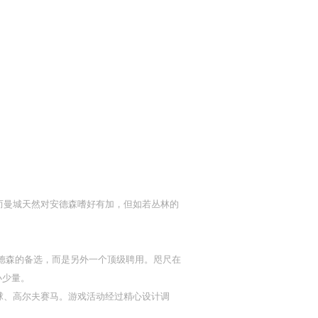
而曼城天然对安德森嗜好有加，但如若丛林的
。
购安德森的备选，而是另外一个顶级聘用。咫尺在
小少量。
球、高尔夫赛马。游戏活动经过精心设计调