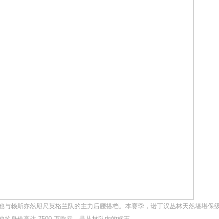
与赖斯亦然咫尺英格兰队的主力后腰搭档。本赛季，诺丁汉丛林天然堪堪保级，但安德
的身价高达 7500 万欧元，是丛林队内的标王。