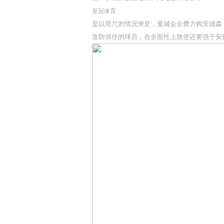
皇冠体育
是以咫尺的情况便是，曼城会全费力购安德森
攻防俱佳的球员，在全面性上致使还要强于安