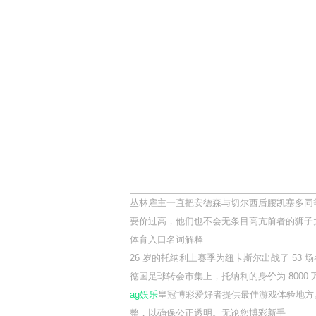
丛林雇主一直把安德森与切尔西后腰凯塞多同
要价过高，他们也不会无条目高亢前者的狮子
体育入口名词解释
26 岁的托纳利上赛季为纽卡斯尔出战了 53
德国足球转会市集上，托纳利的身价为 8000
ag娱乐
皇冠博彩爱好者提供最佳游戏体验地方
整，以确保公正透明。无论您博彩新手