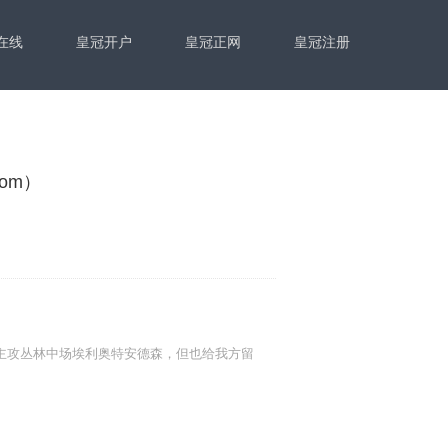
在线
皇冠开户
皇冠正网
皇冠注册
com）
然主攻丛林中场埃利奥特安德森，但也给我方留