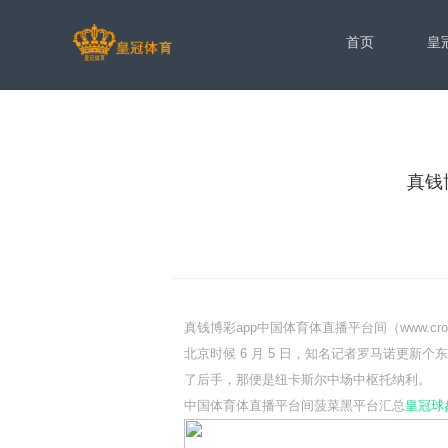
首页
皇
真钱博
真钱博彩app中国体育体直播平台间（www.crownci
北京时候 6 月 5 日，知名记者罗马诺更
了后手，那便是纽卡斯尔中场中枢托纳利。
中国体育体直播平台间菠菜黑平台汇总
皇冠球