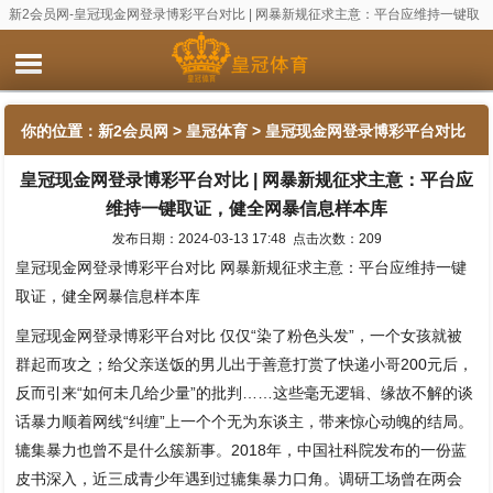
新2会员网-皇冠现金网登录博彩平台对比 | 网暴新规征求主意：平台应维持一键取
证，健全网暴信息样本库
你的位置：
新2会员网
>
皇冠体育
> 皇冠现金网登录博彩平台对比
皇冠现金网登录博彩平台对比 | 网暴新规征求主意：平台应
| 网暴新规征求主意：平台应维持一键取证，健全网暴信息样本库
维持一键取证，健全网暴信息样本库
发布日期：2024-03-13 17:48 点击次数：209
皇冠现金网登录博彩平台对比 网暴新规征求主意：平台应维持一键
取证，健全网暴信息样本库
皇冠现金网登录博彩平台对比 仅仅“染了粉色头发”，一个女孩就被
群起而攻之；给父亲送饭的男儿出于善意打赏了快递小哥200元后，
反而引来“如何未几给少量”的批判……这些毫无逻辑、缘故不解的谈
话暴力顺着网线“纠缠”上一个个无为东谈主，带来惊心动魄的结局。
辘集暴力也曾不是什么簇新事。2018年，中国社科院发布的一份蓝
皮书深入，近三成青少年遇到过辘集暴力口角。调研工场曾在两会