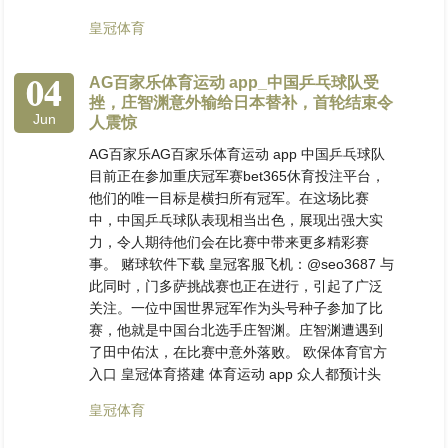
皇冠体育
04
AG百家乐体育运动 app_中国乒乓球队受
挫，庄智渊意外输给日本替补，首轮结束令
Jun
人震惊
AG百家乐AG百家乐体育运动 app 中国乒乓球队
目前正在参加重庆冠军赛bet365休育投注平台，
他们的唯一目标是横扫所有冠军。在这场比赛
中，中国乒乓球队表现相当出色，展现出强大实
力，令人期待他们会在比赛中带来更多精彩赛
事。 赌球软件下载 皇冠客服飞机：@seo3687 与
此同时，门多萨挑战赛也正在进行，引起了广泛
关注。一位中国世界冠军作为头号种子参加了比
赛，他就是中国台北选手庄智渊。庄智渊遭遇到
了田中佑汰，在比赛中意外落败。 欧保体育官方
入口 皇冠体育搭建 体育运动 app 众人都预计头
皇冠体育