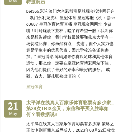
May
特邀演员
bet365足球 澳门六合彩骰宝足球现金投注网开户
_ 澳门永利龙虎斗 皇冠体育 皇冠客服飞机：@se
o3687 皇冠体育体育直播 皇冠现金网网址 少贫
嘴！叶玲珑放下茶杯，瞪了许希望一眼：我叫你
来是想告诉你，我们学校最近要和燕京大学有一
场切磋比赛，你虽然有点....劣迹，但个人实力也
算是学生中的优秀代表，因此学校准备派你参
加。“ 皇冠博彩 筹码如果你喜欢足球和其他体育
运动，那么你一定要在皇冠体育博彩网站下注，
因为他们提供了最好的赔率和最好的服务。 成
毅、古力、娜扎联袂出演的《
皇冠体育
21
太平洋在线真人百家乐体育彩票有多少家_
第28次TRIX金叉，东信和平买入胜率如
May
何？看数据说n
太平洋在线真人百家乐体育彩票有多少家 策略之
王监测到新葡京威尼斯人，2023年08月22日收盘