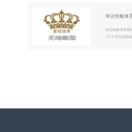
中国、能源转型
幸运快艇体育客
幸运快艇体育客服
7日下昼在省部
的二十大精神和
学铸魂、以学增
势。中央社会责任
任中央