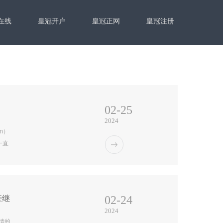
在线
皇冠开户
皇冠正网
皇冠注册
02-25
2024
om）
一直
、
m 情
02-24
豪继
2024
情的