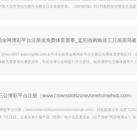
守派大法官克拉伦斯托马斯近日又添烦苦衷。《纽约时报》9日刊发的探访报说念流露
乐部霍雷肖阿尔杰隆起好意思国东说念主协会结交富豪及继承礼物。
crownclubzone.com 这是2022年2月25日在好意思国华盛顿拍摄的好意思国联邦最高法
） 托马斯1991年由时任总统乔治赫伯特沃克布什提名接替瑟古德马歇尔任最高法院大
现金网博彩平台注册送免费体育赛事_监犯收购输送三只画眉鸟被
三起典型案件
机：@seo3687 www.hg86r.com太平洋在线现金网博彩平台注册送免费体育赛事近日，
体账号黑客攻击遭受损失，引起全球公众明星们关注担忧。如何保护社交媒体账号个
公众明星们共同关注话题。想要了解关于如何保护社交媒体账号个人信息热门话题新
 南皆讯 记者杨振华 为进一步增强全社会生态保护坚硬，7月11日，惠州仲恺高新区
局向社会公怒放报3起典型案件，握续落实丛林督查、毁林打击等专项责任，加大摧折
公博彩平台注册（www.crownslotszonezonehomehub.com）
彩平台注册（www.crownslotszonezonehomehub.com） 封面新闻记者 马梦飞20
 7月11日，记者从第十届中国（西部）电子信息展览会（以下简称“西部电博会”）组
经济和信息化厅、重庆市经济和信息化委员会、四川省鼓动成德眉资同城化发展提醒
子信息产业集团有限公司率领，中国电子器材有限公司、成齐电子信息产业生态圈定