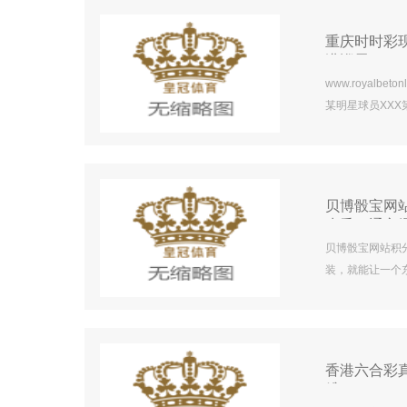
助主持的第十一届
重庆时时彩现
港巡展
www.royal
某明星球员XXX第
题：“和·兴——
（记者黄茜恬）
澳三地字画名家的5
贝博骰宝网
生香，通宵
贝博骰宝网站积
装，就能让一个
品，到新作片场的
珊。 数据发达
东谈主气明星。 
岁就发表了个
香港六合彩
维