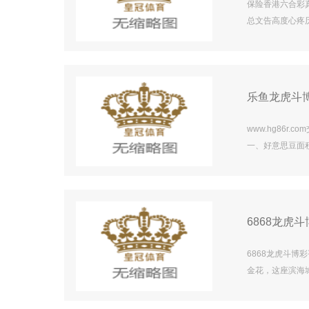
保险香港六合彩
总文告高度心疼
谓历史念念维，
现实服务、明确
史念念维的风俗并
高慢剂”，“中国
乐鱼龙虎斗
www.hg86r.
一、好意思豆面
论说，好意思豆栽
的是相比三月意
值，意味着单产即
6868龙虎斗博
6868龙虎斗博彩平
金花，这座滨海
会，时隔五年再次
首和创新东说念