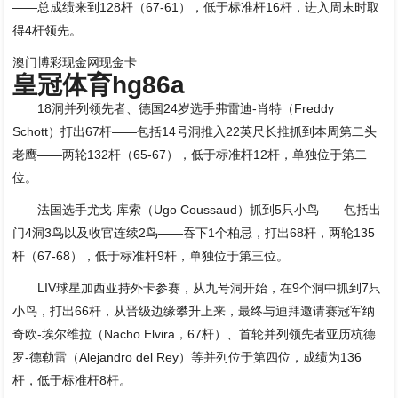
——总成绩来到128杆（67-61），低于标准杆16杆，进入周末时取
得4杆领先。
澳门博彩现金网现金卡
皇冠体育hg86a
18洞并列领先者、德国24岁选手弗雷迪-肖特（Freddy
Schott）打出67杆——包括14号洞推入22英尺长推抓到本周第二头
老鹰——两轮132杆（65-67），低于标准杆12杆，单独位于第二
位。
法国选手尤戈-库索（Ugo Coussaud）抓到5只小鸟——包括出
门4洞3鸟以及收官连续2鸟——吞下1个柏忌，打出68杆，两轮135
杆（67-68），低于标准杆9杆，单独位于第三位。
LIV球星加西亚持外卡参赛，从九号洞开始，在9个洞中抓到7只
小鸟，打出66杆，从晋级边缘攀升上来，最终与迪拜邀请赛冠军纳
奇欧-埃尔维拉（Nacho Elvira，67杆）、首轮并列领先者亚历杭德
罗-德勒雷（Alejandro del Rey）等并列位于第四位，成绩为136
杆，低于标准杆8杆。