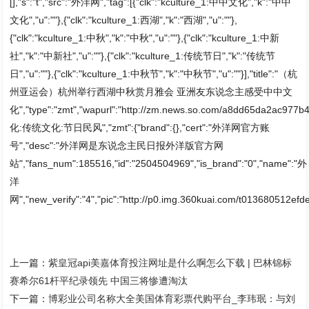
[],"s":"t","src":"外洋网","tag":[{"clk":"kculture_1:中中文化","k":"中中
文化","u":""},{"clk":"kculture_1:西湖","k":"西湖","u":""},
{"clk":"kculture_1:中秋","k":"中秋","u":""},{"clk":"kculture_1:中新
社","k":"中新社","u":""},{"clk":"kculture_1:传统节日","k":"传统节
日","u":""},{"clk":"kculture_1:中秋节","k":"中秋节","u":""}],"title":"（杭
州亚运会）杭州举行西湖中秋赏月雅会 亚洲友东说念主感受中中文
化","type":"zmt","wapurl":"http://zm.news.so.com/a8dd65da2ac977
化:传统文化:节日民风","zmt":{"brand":{},"cert":"外洋网官方账
号","desc":"外洋网是东说念主民日报外洋版官方网
站","fans_num":185516,"id":"2504504969","is_brand":"0","name":"外
洋
网","new_verify":"4","pic":"http://p0.img.360kuai.com/t013680512efde2
上一篇：
紫皇冠api美嘉体育投注网址是什么啊怎么下载 | 巴林锦标
赛希尔61杆平纪录领先 中国三将惨遭淘汰
下一篇：
博彩业公司名称大全美国体育彩票代购平台_李玮珉：与刘