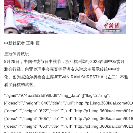
中新社记者 王刚 摄
皇冠体育试玩
9月29日，中国传统节日中秋节，浙江杭州举行2023西湖中秋赏月
雅会行径，向亚奥理事会嘉宾等亚洲友东说念主展示传统中中文
化。图为尼泊尔奥委会主席JEEVAN RAM SHRESTHA（左二）不雅
看了解杭绣武艺。
","gnid":"974aa2fd2fdf98bd8","img_data":[{"flag":2,"img":
[{"desc":"","height":"646","title":"","url":"http://p1.img.360kuai.com
{"desc":"","height":"622","title":"","url":"http://p1.img.360kuai.com/t
{"desc":"","height":"605","title":"","url":"http://p2.img.360kuai.com/t
{"desc":"","height":"663","title":"","url":"http://p1.img.360kuai.co