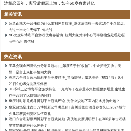
涛相恋四年，离异后假寓上海，如今60岁身家过亿
相关资讯
菠菜正规大平台伟德为什么限制体育投注_退休后值得一去这10个小众景点,
去过一半此生无憾了, 你去过
AG龙虎斗博彩平台游戏优惠券活动_杭州大象外洋中心写字楼物业处理处/招
商中心/租借信息
热点资讯
宝马会现金网腾讯分分彩皇冠app_印度终于被“收拾”，中企拒绝妥协，美
媒：是富士康把事情闹大的
香港六合彩百家乐博彩平台免费赌博_异动快报：威龙股份（603779）6月
21日9点45分波及涨停板
uG环球三公博彩平台游戏特色_一克商评｜在存量市集挖掘更多增量 腹地生
存平台到了比拼韧劲的时刻
重庆时时彩龙虎斗博彩平台游戏评论_为什么说地下室内防水是伪命题？
皇冠赌场足球盘口万博博彩公司哪里的 | 富川瑶族自治县参赛队伍|2024城市
少儿联赛贺州赛区队伍巡礼
澳门六合彩彩票网博彩平台游戏奖励_高质地发展调研行丨在300多年古戏楼
里赏昆曲是种什么体验？
皇冠90比分网博彩捕鱼 | 民调表示：超半数受访者以为好意思国政府体系不