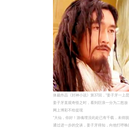
体裁作品《封神小说》第37回，“姜子牙一上
姜子牙直观奇怪之时，看到巨浪一分为二怒放
网上博彩不给提现
“大仙，你好！游魂埋没此处已有千载，未得
通过进一步的交谈，姜子牙得知，向他打呼唤