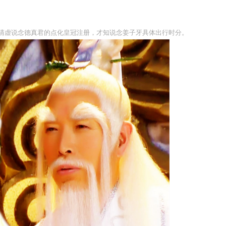
清虚说念德真君的点化皇冠注册，才知说念姜子牙具体出行时分。