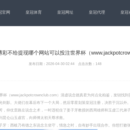
冠官网
皇冠体育
皇冠网址
皇冠代理
皇冠
博彩不给提现哪个网站可以投注世界杯（www.jackpotcrownc
发布日期：2026-04-30 02:44 点击次数：148
（www.jackpotcrownclub.com）清虚说念德真君为何点化柏鉴，发
光剑影。大佬们在幕后布下一个大局，然后零星划策皇冠注册，决胜于沉以外
芳，仰仗歪路左说念之术，一时违犯住了姜子牙教授的西周雄师和玉虚三代弟
到昆仑山玉虚宫，向师傅太初天尊求救。
子牙：西岐乃有德之东说念主坐守，情急之时，自有妙手出现合作。你想打败