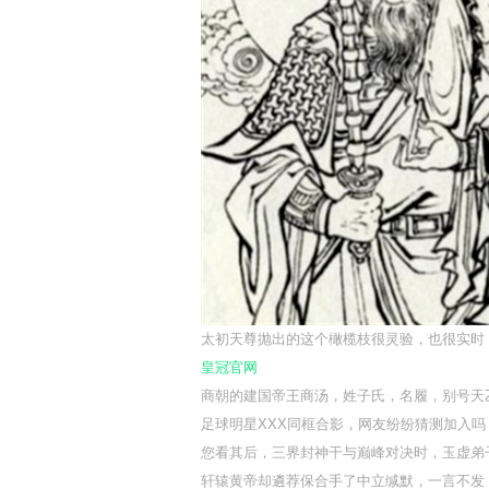
太初天尊抛出的这个橄榄枝很灵验，也很实时
皇冠官网
商朝的建国帝王商汤，姓子氏，名履，别号天
足球明星XXX同框合影，网友纷纷猜测加入吗
您看其后，三界封神干与巅峰对决时，玉虚弟
轩辕黄帝却遴荐保合手了中立缄默，一言不发