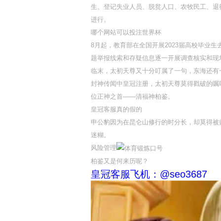
生、登记失业人员、脱贫人口、农牧民工、退
进行。
哪个网站可以投注世界杯
8月起，教育部在全国开展2023届高校毕
题举报线索和存疑信息逐一开展调查核实和现
临末，太初天尊又十分叮属了一句，东海还有
封神传闻中皇冠注册，太初天尊莫得戳破的嘱
位正神之首——清福神柏鉴。
皇冠客服真的假的
申公豹因为在昆仑山修行的时分长，却莫得被
迷糊。
风险管理
柏鉴又是何来历呢？
皇冠客服飞机：@seo3687