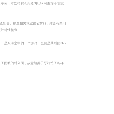
位，本次招聘会采取“现场+网络直播”形式
自查报告、抽查相关就业佐证材料，结合有关问
展针对性核查。
二是东海之中的一个游魂，也便是其后的365
在了阐教的对立面，故意给姜子牙制造了各样