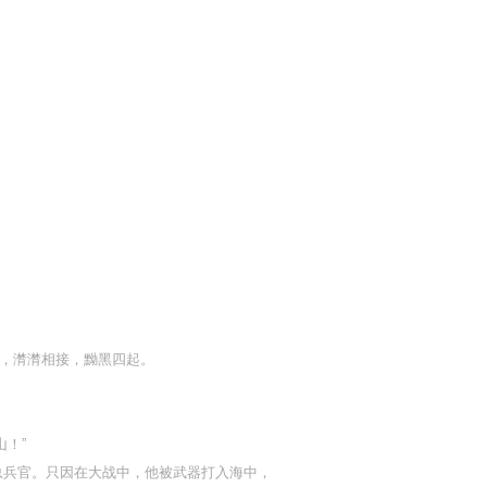
涌，潸潸相接，黝黑四起。
！”
总兵官。只因在大战中，他被武器打入海中，