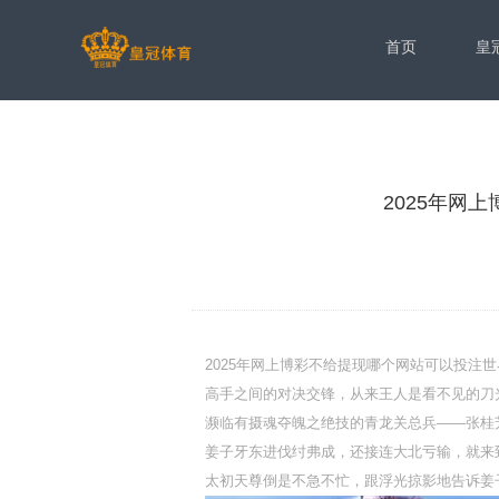
首页
皇
2025年网上
2025年网上博彩不给提现哪个网站可以投注世界杯
高手之间的对决交锋，从来王人是看不见的刀
濒临有摄魂夺魄之绝技的青龙关总兵——张桂
姜子牙东进伐纣弗成，还接连大北亏输，就来
太初天尊倒是不急不忙，跟浮光掠影地告诉姜