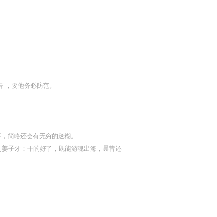
告”，要他务必防范。
事，简略还会有无穷的迷糊。
到姜子牙：干的好了，既能游魂出海，曩昔还