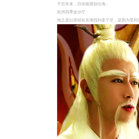
千百年来，仍未能渡劫出海。
杭州四季金沙厅
他之是以发轫在东海找到姜子牙，是因为受到