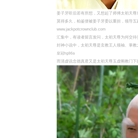
姜子牙听后若有所想，又想起了师傅太初天尊
莫得多久，柏鉴便被姜子牙委以重担，领导五路
www.jackpotcrownclub.com
汇集中，有读者留言发问，太初天尊为何交待
封神小说中，太初天尊是玄教王人领袖、掌教
皇冠hg86a
而清虚说念德真君又是太初天尊玉虚阐教门下