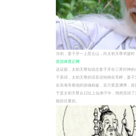
当初，姜子牙一上昆仑山，向太初天尊求援时
皇冠体育正网
这证据，太初天尊知说念姜子牙在三界封神的
干系词，太初天尊的话音还响彻在耳畔，姜子
在东海等着他的游魂柏鉴，实力更是渊博，曾
于是太初天尊从12位上仙弟子中，悄然安排
能担任重担。