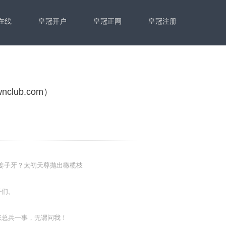
在线
皇冠开户
皇冠正网
皇冠注册
lub.com）
轫找到姜子牙？太初天尊抛出橄榄枝
。
子们。
张总兵一事，无谓问我！