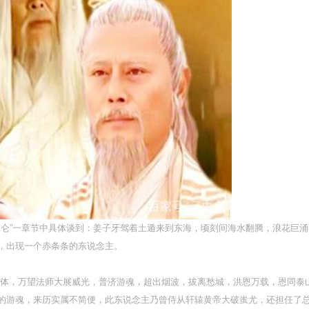
昆仑”一章节中具体谈到：姜子牙驾着土遁来到东海，顷刻间海水翻腾，浪花巨
，出现一个赤条条的东说念主。
脱体，万望法师大展威光，普济游魂，超出烟波，拔离愁城，洪恩万载，恩同泰山
的游魂，来历实属不简便，此东说念主乃曾侍从轩辕黄帝大破蚩尤，还担任了