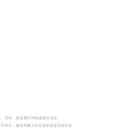
。否则，就会遭到36路诸侯征伐你。
公司承办，服务对象为应往届未就业高校毕业