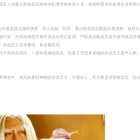
役军人等重点群体及其他有求职需求的各类人员；有招聘需求的各类企业和用人单
业生去向落实情况抽样调查，深入高校、院系，通过检查就业数据自查清单、核对
场约谈，对高校规范开展毕业去向登记监测、严防就业数据弄虚作假等情况开
一东说念主在等着他，务必要防范。
吒中有两层理由：一是特意喊他回头，给姜子牙招来迷糊的东说念主是申公豹；
师傅选中，成为执掌封神榜的东说念主，牢骚在心，其后更是背师叛说念，站