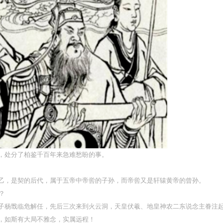
，处分了柏鉴千百年来急难愁盼的事。
乙，是契的后代，属于五帝中帝喾的子孙，而帝喾又是轩辕黄帝的曾孙。
？
子杨戬临危解任，先后三次来到火云洞，天皇伏羲、地皇神农二东说念主眷注
，如斯有大局不雅念，实属远程！