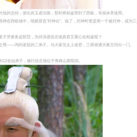
对他的交待，便出具玉虚法牒，暂时将柏鉴带到了西岐，等候休养使用。
神在西岐城中，细腻督造“封神台”。临了，封神时更是第一个被封神，成为三
姜子牙要务必防范，为何清虚说念德真君又重心化柏鉴呢？
之尊——鸿钧老祖的二弟子。与大家兄太上老君，三师弟通天教主同出一门。
的12金仙弟子，修行说念场位于青峰山紫阳洞。