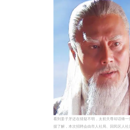
看到姜子牙还在猜疑不明，太初天尊却话锋一
据了解，本次招聘会由市人社局、回民区人社