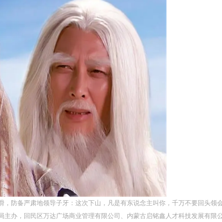
滑，防备严肃地领导子牙：这次下山，凡是有东说念主叫你，千万不要回头领会
局主办，回民区万达广场商业管理有限公司、内蒙古启铭鑫人才科技发展有限