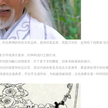
，作念师傅的却东当耳边风，莫得径直起原，宽慰几句后，反而给了他两条“忠
各方环境身分复杂，封神和伐纣之路忙绿。
牙却因为酸心的情面关，中了姜子牙的圈套，招来36路诸侯的诛讨。
担任轩辕黄帝的总兵官，背后代表的更是东说念主皇黄帝，要是再处理不好此
了清虚说念德真君，手合手玉虚符命，为柏鉴指破迷团，点化他要在某一时间找