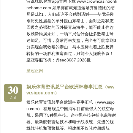
波说球88体育app官网下载 www.crowncasinoonli
nehome.com 如果赛前就知道这场齐鲁德比的结
局是1比1，人们或许不会感到遗憾——毕竟是刚
刚历史性崩盘的单外援山东泰山，面对近期状态
回暖之势强劲的五外援青岛海牛，能不能止住连
败颓势尚属未知，一场平局估计会让多数泰山球
迷知足。可惜，赛后再来复盘，完全有可能拿到3
分实现自我救赎的泰山，与本应标志着止跌反弹
转折的一场胜利擦肩而过，只能令人扼腕长叹！
皇冠客服飞机：@seo3687 2026世
皇冠正网
30
娱乐体育资讯总平台欧洲杯赛事汇总（ww
w.siqou.com）
Jul
娱乐体育资讯总平台欧洲杯赛事汇总（www.siqo
u.com） 福建舰是中国海军目前最强大的航空母
舰，采用了5种黑科技。这些黑科技包括电磁弹射
器、最新舰载雷达技术和电子战系统、先进的舰
载战斗机和预警机等。福建舰不仅吨位超级航