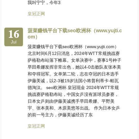
我叫宁宁，今年3
皇冠正网
16
菠菜赚钱平台下载seo欧洲杯（www.yujti.c
om）
Jul
菠菜赚钱平台下载seo欧洲杯（www.yujti.com）
北京时间6月12日消息，2024年WTT常规挑战赛
萨格勒布站落下帷幕。女单决赛中，赛事1号种子
早田希娜发挥非常出色，她以4-0击败队友张本美
和夺得冠军。女单第二轮，志在夺冠的日本选手
伊藤美诚，以2-3被19岁法国小将普利蒂卡-帕瓦
德淘汰。 seo欧洲杯 皇冠现金 2024年WTT常规
挑战赛萨格勒布站，中国女乒没有派球员参赛，
日本女乒则由伊藤美诚携手早田希娜、平野美
宇、张本美和、木原美悠等出战。 作为日本女乒
的前一号主力，伊藤美诚经历了东
皇冠正网