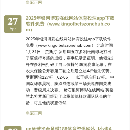
皇冠正网
27
2025年银河博彩在线网站体育投注app下载
软件免费（www.kingofbetszonehub.co
Apr
m）
2025年银河博彩在线网站体育投注app下载软件
免费（www.kingofbetszonehub.com） 北京时间
1月31日，贾斯汀·罗斯周五在多利松南球场打出
了更值得夸耀的成绩，赛事纪录是证明。他领先2
杆在多利松打破了自己保持的36洞赛事纪录，在
农夫保险公开赛第二轮之后建立起4杆领先优势。
罗斯两轮127杆（62-65），低于标准杆17杆。 中
国双雄李昊桐、窦泽成连续第三场美巡赛闯关成
功，晋级周末决赛。 赌石银河博彩在线网站 英格
兰老将罗斯已经到了出掌莱德杯欧洲队队长的年
龄，可是他的状态依然
皇冠正网
ug环球平台足球188体育资讯网站_[小炮A