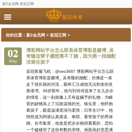
新2会员网-皇冠正网
你的位置：
新2会员网
>
皇冠正网
>
02
博彩网站平台怎么联系体育博彩是赌博_吴
奇隆这辈子臆想离不了婚，因为第一段婚配
May
没留住孩子
皇冠客服飞机：@seo3687 博彩网站平台怎么联
系体育博彩是赌博_ 吴奇隆的婚配，仿佛是一条
走了很长路的河流，最终汇注成他无法割舍的良
善港湾。49岁那年，他与刘诗诗迎来了女儿步步
的缔造，这一刻就像上天有益赐予的礼物，为畴
昔的缺憾添上了沿路温情的光。镜头里，他怀抱
着孩子，眼底溢满宠溺与柔情；日常生计中，他
悄然成为阿谁认真接送、奉陪、看管孩子的男保
姆。在市集里，他老是把步步抱得紧紧的，恐怕
一个磕碰伤了这份有数的亲情。画面虽好意思满