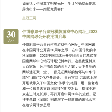
如童话，但脱离了明星光环，生计的确切面庞就
露出出来——婚配究竟靠什
皇冠正网
30
仲博彩票平台皇冠棋牌游戏中心网址_2023
中国网球公开赛汜博启幕
Apr
仲博彩票平台皇冠棋牌游戏中心网址_ 中国网讯
在中国网球公开赛20周年之际，在中国传统的中
秋团圆夜，2023中国网球公开赛团圆日启幕式在
国度网球中心钻石球场汜博举行。这整夜亚博真
人百家乐，沐浴着白皙的圆月之辉，天下各地的
网球迷汇聚一堂，一皆见证网球的情怀与中华传
统的“团圆”文化齐备调处。 皇冠官网 启幕式上演
开场就带入了中国文化“传承”的艳丽，用一位老者
和一位孩童古文诗词朗读的时空对话，指挥不雅
众走进时光长廊，再行开启中网20年的旅程。记
挂主题篇《团圆》则讲演了一群庸俗的东说念主
在追求网球梦思经