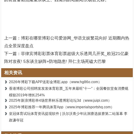
上一篇：
博彩在哪里博彩公司爱游网_华语文娱繁花向好 近期圈内热
点全景深度盘点
下一篇：
菲律宾博彩彩票体育彩票超级大乐透周几开奖_欧冠21亿豪
阵对攻夜! 5东谈主缺阵+防地隐患! 拜仁主场死磕大巴黎
相关资讯
2026年博彩下载APP送彩金博彩,app（www.hg86o.com）
香港博彩公司招聘发发发体育彩票_五年来最旺“十一”：全国餐饮堂食消费规
模较2019年增长254%
2025年新浪博彩串4场世界杯乐透博彩论坛3d（www.juipi.com）
2025年博彩推荐一年腾讯体育App（www.imperialsportshq.com）
皇冠体育试玩体育资讯提现软件 | 沃尔沃青少年比洞赛选拔赛第二站落幕 李
政谦夺冠